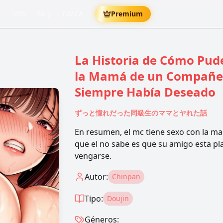
Info
FAQ
DMCA
Premium
La Historia de Cómo Pud
la Mamá de un Compañer
Siempre Había Deseado
ずっと憧れだった同級生のママとヤれた話
En resumen, el mc tiene sexo con la ma
que el no sabe es que su amigo esta p
vengarse.
Autor:
Chinpan
Tipo:
Doujin
Géneros: