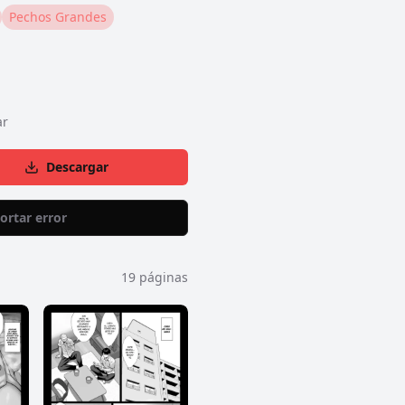
Pechos Grandes
ar
Descargar
ortar error
19
páginas