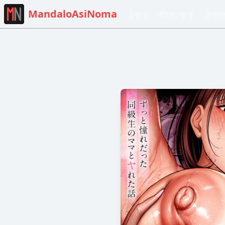
MandaloAsiNoma
Inicio
Directorio
Únete