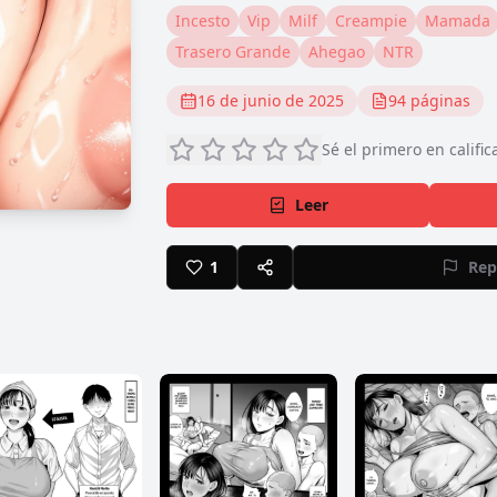
Incesto
Vip
Milf
Creampie
Mamada
Trasero Grande
Ahegao
NTR
16 de junio de 2025
94
páginas
Sé el primero en calific
Leer
1
Rep