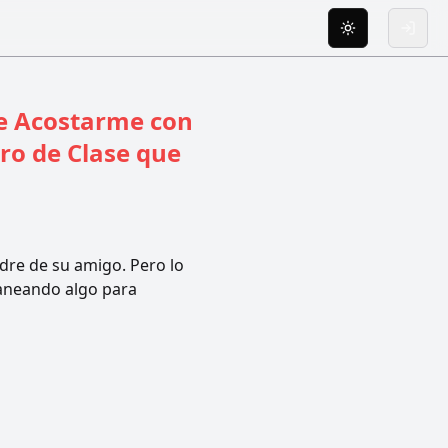
Toggle theme
Inicia
e Acostarme con
o de Clase que
dre de su amigo. Pero lo
laneando algo para