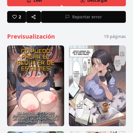
Leer
Descargar
2
Reportar error
Previsualización
19
páginas