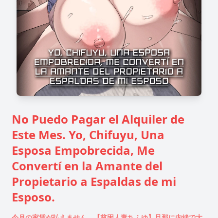
No Puedo Pagar el Alquiler de
Este Mes. Yo, Chifuyu, Una
Esposa Empobrecida, Me
Convertí en la Amante del
Propietario a Espaldas de mi
Esposo.
今月の家賃が払えません。【貧困人妻ちふゆ】旦那に内緒で大