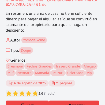
家さんの愛人になりました。
En resumen, una ama de casa no tiene suficiente
dinero para pagar el alquiler, así que se convirtió en
la amante del propietario para que le haga un
descuento.
Autor:
Yomoda Yomo
Tipo:
Doujin
Géneros:
Creampie
Pechos Grandes
Trasero Grande
Ahegao
Milf
Netorare
Mamada
Paizuri
Coloreado
Vip
16 de agosto de 2025
71
páginas
5.0
(
1
voto
)