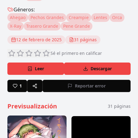
Géneros:
Ahegao
Pechos Grandes
Creampie
Lentes
Orca
X-Ray
Trasero Grande
Pene Grande
12 de febrero de 2025
31
páginas
Sé el primero en calificar
Leer
Descargar
1
Reportar error
Previsualización
31
páginas