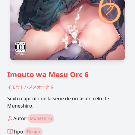
Imouto wa Mesu Orc 6
イモウトハメスオーク 6
Sexto capitulo de la serie de orcas en celo de
Muneshiro.
Autor:
Muneshiro
Tipo:
Doujin