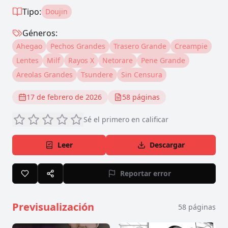
Tipo:
Doujin
Géneros:
Ahegao
Pechos Grandes
Trasero Grande
Creampie
Lentes
Milf
Rayos X
Netorare
Pene Grande
Areolas Grandes
Tsundere
Sin Censura
17 de febrero de 2026
58
páginas
Sé el primero en calificar
Leer
Descargar
Reportar error
Previsualización
58
páginas