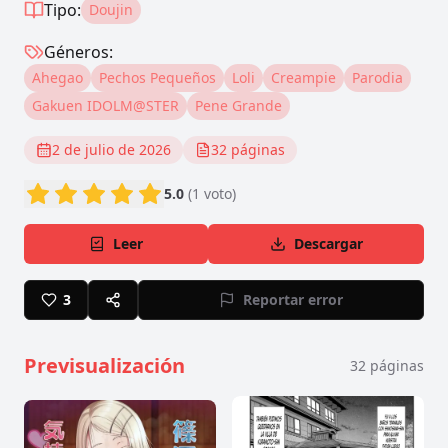
Tipo:
Doujin
Géneros:
Ahegao
Pechos Pequeños
Loli
Creampie
Parodia
Gakuen IDOLM@STER
Pene Grande
2 de julio de 2026
32
páginas
5.0
(
1
voto
)
Leer
Descargar
3
Reportar error
Previsualización
32
páginas