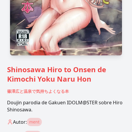
Shinosawa Hiro to Onsen de
Kimochi Yoku Naru Hon
篠澤広と温泉で気持ちよくなる本
Doujin parodia de Gakuen IDOLM@STER sobre Hiro
Shinosawa.
Autor:
ment