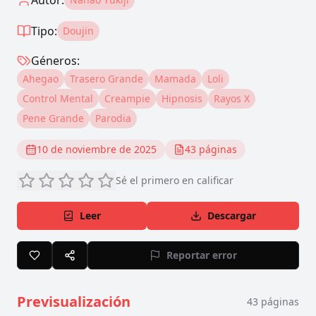
Autor:
Tipo:
Doujin
Géneros:
Ahegao
Trasero Grande
Mamada
Loli
Control Mental
Creampie
Hipnosis
Rayos X
Pene Grande
Parodia
10 de noviembre de 2025
43
páginas
Sé el primero en calificar
Leer
Descargar
Reportar error
Previsualización
43
páginas