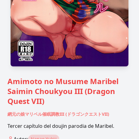
Amimoto no Musume Maribel
Saimin Choukyou III (Dragon
Quest VII)
網元の娘マリベル催眠調教III (ドラゴンクエストVII)
Tercer capítulo del doujin parodia de Maribel.
Nanao Yukiji