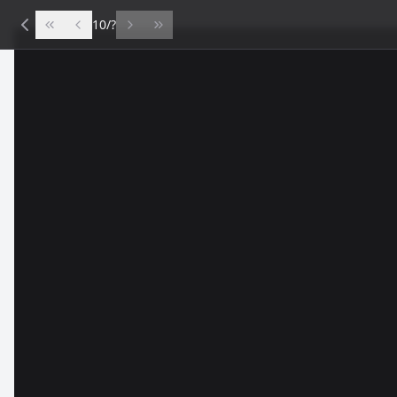
10
/
?