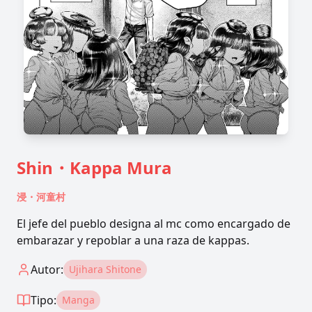
Shin・Kappa Mura
浸・河童村
El jefe del pueblo designa al mc como encargado de
embarazar y repoblar a una raza de kappas.
Autor:
Ujihara Shitone
Tipo:
Manga