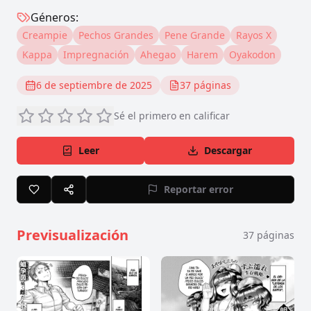
Géneros:
Creampie
Pechos Grandes
Pene Grande
Rayos X
Kappa
Impregnación
Ahegao
Harem
Oyakodon
6 de septiembre de 2025
37
páginas
Sé el primero en calificar
Leer
Descargar
Reportar error
Previsualización
37
páginas