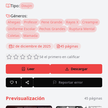
Tipo:
Doujin
Géneros:
Ahegao
Profesor
Pene Grande
Rayos X
Creampie
Uniforme Escolar
Pechos Grandes
Ruptura Mental
Coletas
Mamada
2 de diciembre de 2025
45
páginas
Sé el primero en calificar
Leer
Descargar
1
Reportar error
Previsualización
45
páginas