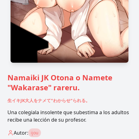
Namaiki JK Otona o Namete
"Wakarase" rareru.
生イキJK大人をナメて"わからせ"られる。
Una colegiala insolente que subestima a los adultos
recibe una lección de su profesor.
Autor:
ijou