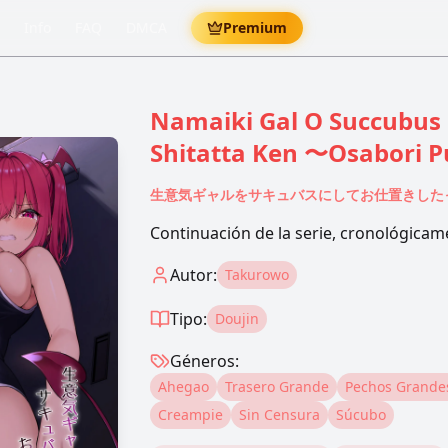
Info
FAQ
DMCA
Premium
Namaiki Gal O Succubus 
Shitatta Ken 〜Osabori 
生意気ギャルをサキュバスにしてお仕置きした
Continuación de la serie, cronológicamen
Autor:
Takurowo
Tipo:
Doujin
Géneros:
Ahegao
Trasero Grande
Pechos Grande
Creampie
Sin Censura
Súcubo