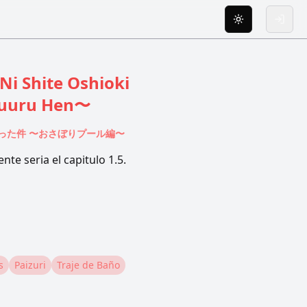
Toggle theme
Inicia
Ni Shite Oshioki
Puuru Hen〜
った件 〜おさぼりプール編〜
te seria el capitulo 1.5.
s
Paizuri
Traje de Baño