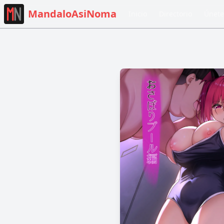
MandaloAsiNoma
Inicio
Directorio
Únete