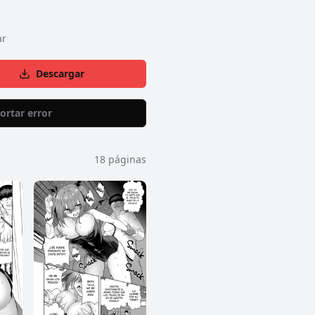
ar
Descargar
ortar error
18
páginas