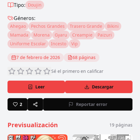
Tipo:
Doujin
Géneros:
Ahegao
Pechos Grandes
Trasero Grande
Bikini
Mamada
Morena
Gyaru
Creampie
Paizuri
Uniforme Escolar
Incesto
Vip
7 de febrero de 2026
68
páginas
Sé el primero en calificar
Leer
Descargar
2
Reportar error
Previsualización
19
páginas