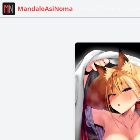
MandaloAsiNoma
Inicio
Directorio
Únete