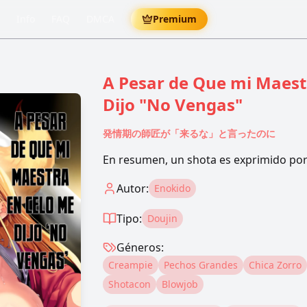
Info
FAQ
DMCA
Premium
A Pesar de Que mi Maest
Dijo "No Vengas"
発情期の師匠が「来るな」と言ったのに
En resumen, un shota es exprimido por 
Autor:
Enokido
Tipo:
Doujin
Géneros:
Creampie
Pechos Grandes
Chica Zorro
Shotacon
Blowjob