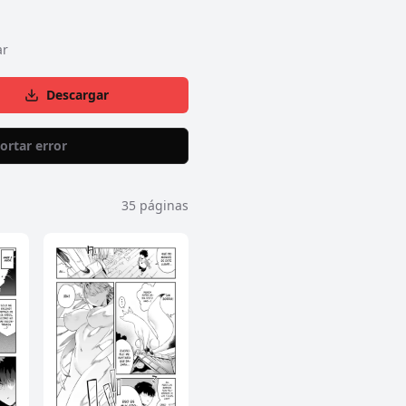
ar
Descargar
ortar error
35
páginas