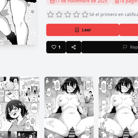
17 de noviembre de 2025
18
págin
Sé el primero en calific
Leer
1
Rep