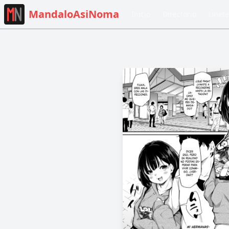
MandaloAsiNoma
Inicio
Directorio
Únete