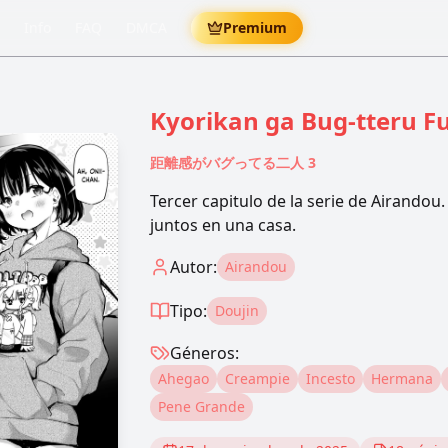
Info
FAQ
DMCA
Premium
Kyorikan ga Bug-tteru Fu
距離感がバグってる二人 3
Tercer capitulo de la serie de Airandou
juntos en una casa.
Autor:
Airandou
Tipo:
Doujin
Géneros:
Ahegao
Creampie
Incesto
Hermana
Pene Grande