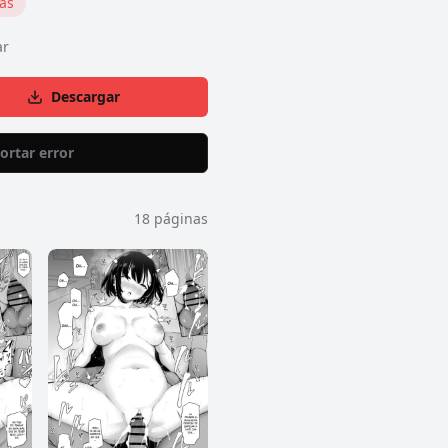
as
ar
Descargar
ortar error
18
páginas