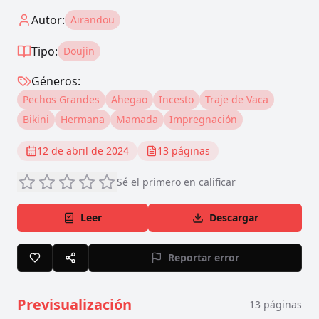
Autor:
Airandou
Tipo:
Doujin
Géneros:
Pechos Grandes
Ahegao
Incesto
Traje de Vaca
Bikini
Hermana
Mamada
Impregnación
12 de abril de 2024
13
páginas
Sé el primero en calificar
Leer
Descargar
Reportar error
Previsualización
13
páginas