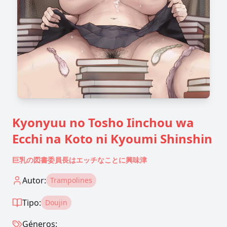
Kyonyuu no Tosho Iinchou wa
Ecchi na Koto ni Kyoumi Shinshin
巨乳の図書委員長はエッチなことに興味津
Autor:
Trampolines
Tipo:
Doujin
Géneros: