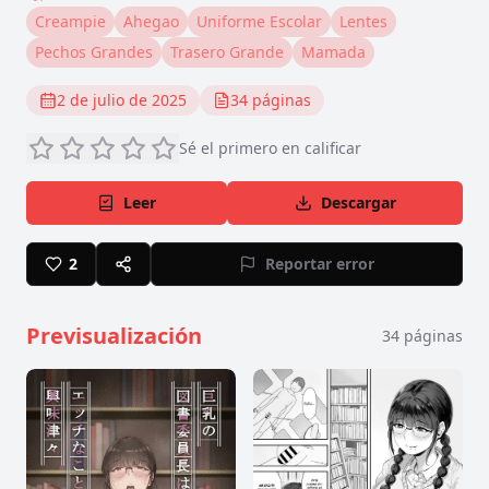
Creampie
Ahegao
Uniforme Escolar
Lentes
Pechos Grandes
Trasero Grande
Mamada
2 de julio de 2025
34
páginas
Sé el primero en calificar
Leer
Descargar
2
Reportar error
Previsualización
34
páginas