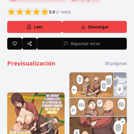
5.0
(
1
voto
)
Leer
Descargar
Reportar error
Previsualización
38
páginas