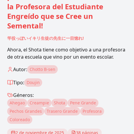
la Profesora del Estudiante
Engreído que se Cree un
Semental!
竿役っぽいイキリ生徒の先生に一目惚れ!
Ahora, el Shota tiene como objetivo a una profesora
de otra escuela que vino por un evento escolar.
Autor:
Chotto B-sen
Tipo:
Doujin
Géneros:
Ahegao
Creampie
Shota
Pene Grande
Pechos Grandes
Trasero Grande
Profesora
Coloreado
2 de noviembre de 2025
38
páginas