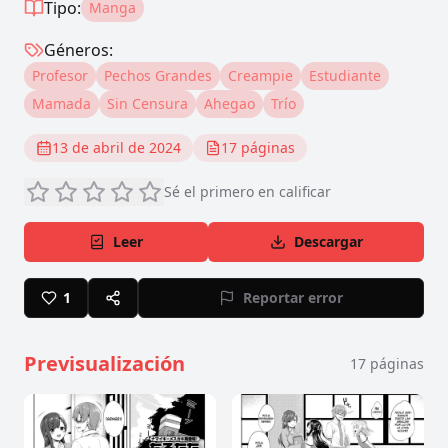
Tipo:
Manga
Géneros:
Profesor
Pechos Grandes
Creampie
Estudiante
Mamada
Sin Censura
Ahegao
Trío
13 de abril de 2024
17
páginas
Sé el primero en calificar
Leer
Descargar
1
Reportar error
Previsualización
17
páginas