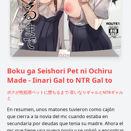
Boku ga Seishori Pet ni Ochiru
Made - Iinari Gal to NTR Gal to
ボクが性処理ペットに堕ちるまで-言いなりギャルとNTRギャル
と
En resumen, unos matones tuvieron como cajón
que cierra a la novia del mc cuando estaba en
secundaria por deudas que tenia su madre. Ahora el
mc que tiene una nueva novia y se volvió a encontrar