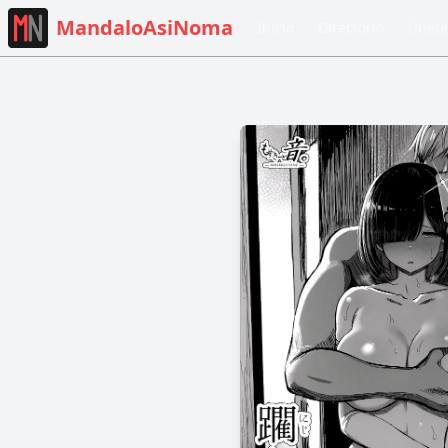
MandaloAsiNoma
Inicio
Directorio
Únete