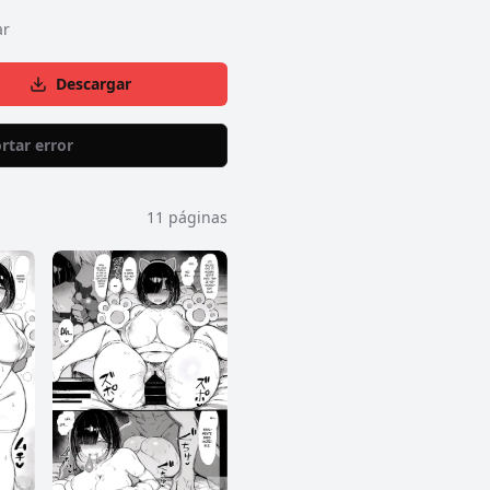
ar
Descargar
rtar error
11
páginas