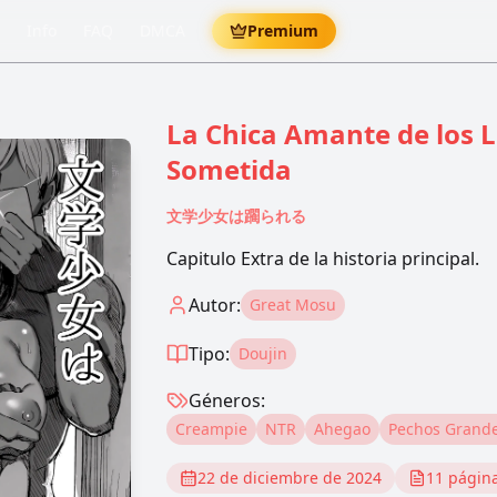
Info
FAQ
DMCA
Premium
La Chica Amante de los L
Sometida
文学少女は躙られる
Capitulo Extra de la historia principal.
Autor:
Great Mosu
Tipo:
Doujin
Géneros:
Creampie
NTR
Ahegao
Pechos Grand
22 de diciembre de 2024
11
págin